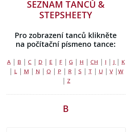
SEZNAM TANCŮ &
STEPSHEETY
Pro zobrazení tanců klikněte
na počítační písmeno tance:
A
│
B
│
C
│
D
│
E
│
F
│
G
│
H
│
CH
│
I
│
J
│
K
│
L
│
M
│
N
│
O
│
P
│
R
│
S
│
T
│
U
│
V
│
W
│
Z
B